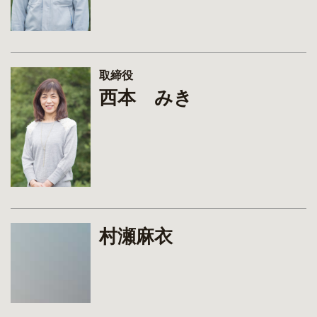
取締役
西本 みき
村瀬麻衣